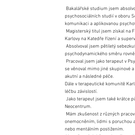
Bakalářské studium jsem absolvo
psychosociálních studií v oboru 
komunikaci a aplikovanou psychot
Magisterský titul jsem získal na 
Karlovy na Katedře řízení a supervi
Absolvoval jsem pětiletý sebezku
psychodynamického směru rovně
Pracoval jsem jako terapeut v Ps
se věnoval mimo jiné skupinové a 
akutní a následné péče.
Dále v terapeutické komunitě Kar
léčbu závislostí.
Jako terapeut jsem také krátce p
Neocentrum.
Mám zkušenost z různých pracoviš
onemocněním, lidmi s poruchou au
nebo mentálním postižením.