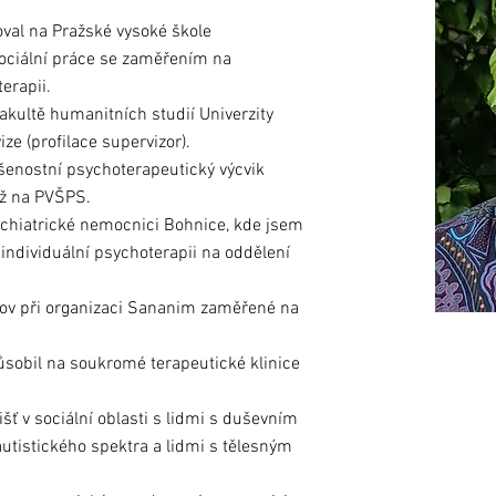
val na Pražské vysoké škole
Sociální práce se zaměřením na
erapii.
Fakultě humanitních studií Univerzity
ze (profilace supervizor).
šenostní psychoterapeutický výcvik
ž na PVŠPS.
ychiatrické nemocnici Bohnice, kde jsem
individuální psychoterapii na oddělení
lov při organizaci Sananim zaměřené na
ůsobil na soukromé terapeutické klinice
ť v sociální oblasti s lidmi s duševním
tistického spektra a lidmi s tělesným