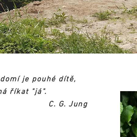
domí je pouhé dítě,
á říkat "já".
C. G. Jung