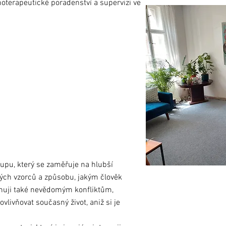
oterapeutické poradenství a supervizi ve
pu, který se zaměřuje na hlubší
ových vzorců a způsobu, jakým člověk
věnuji také nevědomým konfliktům,
ivňovat současný život, aniž si je