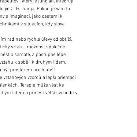
eutovi, který je jungián, integruji
logie C. G. Junga. Pokud je vám to
ny a imaginací, jako cestami k
chnikami v situacích,
kdy slova
m rad nebo rychlé úlevy od obtíží.
utický vztah – možnost společně
unést o samotě, a postupně lépe
vztahu k sobě i k druhým lidem.
u být prostorem pro hlubší
 vztahových vzorců a lepší orientaci
šlenkách. Terapie může vést ke
uhým lidem a přinést větší svobodu v