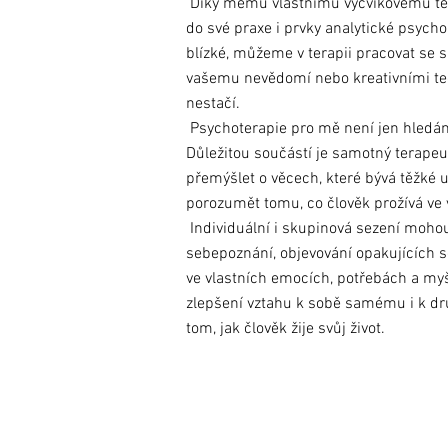
Díky mému vlastnímu výcvikovému terap
do své praxe i prvky analytické psycho
blízké, můžeme v terapii pracovat se s
vašemu nevědomí nebo kreativními te
nestačí.
Psychoterapie pro mě není jen hledání
Důležitou součástí je samotný terape
přemýšlet o věcech, které bývá těžké 
porozumět tomu, co člověk prožívá ve 
Individuální i skupinová sezení moho
sebepoznání, objevování opakujících se
ve vlastních emocích, potřebách a my
zlepšení vztahu k sobě samému i k dr
tom, jak člověk žije svůj život.