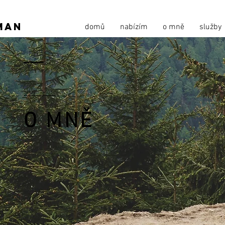
man
domů
nabízím
o mně
služby
O MNĚ